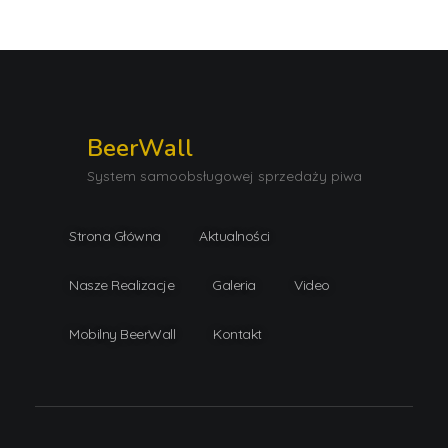
BeerWall
System samoobsługowej sprzedaży piwa
Strona Główna
Aktualności
Nasze Realizacje
Galeria
Video
Mobilny BeerWall
Kontakt