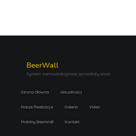
BeerWall
System samoobsługowej sprzedaży piwa
Strona Główna
Aktualności
Nasze Realizacje
Galeria
Video
Mobilny BeerWall
Kontakt