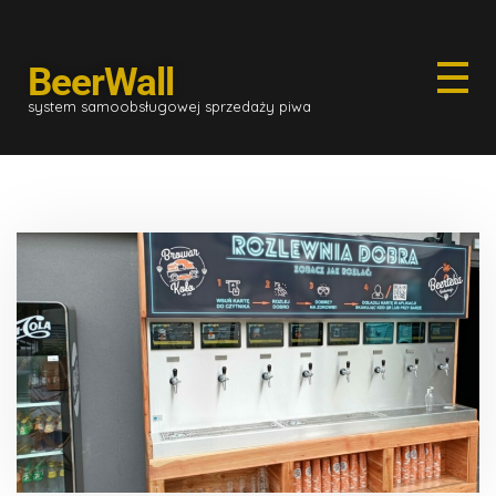
BeerWall
system samoobsługowej sprzedaży piwa