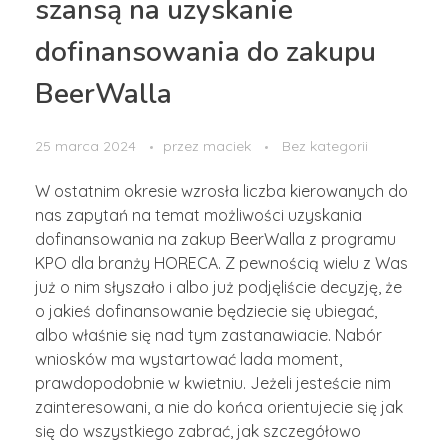
szansą na uzyskanie
dofinansowania do zakupu
BeerWalla
25 marca 2024
przez
maciek
Bez kategorii
W ostatnim okresie wzrosła liczba kierowanych do
nas zapytań na temat możliwości uzyskania
dofinansowania na zakup BeerWalla z programu
KPO dla branży HORECA. Z pewnością wielu z Was
już o nim słyszało i albo już podjęliście decyzję, że
o jakieś dofinansowanie będziecie się ubiegać,
albo właśnie się nad tym zastanawiacie. Nabór
wniosków ma wystartować lada moment,
prawdopodobnie w kwietniu. Jeżeli jesteście nim
zainteresowani, a nie do końca orientujecie się jak
się do wszystkiego zabrać, jak szczegółowo