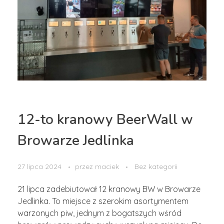
12-to kranowy BeerWall w
Browarze Jedlinka
27 lipca 2024
przez
maciek
Bez kategorii
21 lipca zadebiutował 12 kranowy BW w Browarze
Jedlinka. To miejsce z szerokim asortymentem
warzonych piw, jednym z bogatszych wśród