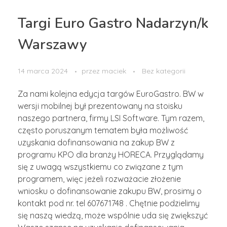
Targi Euro Gastro Nadarzyn/k
Warszawy
14 marca 2024
przez
maciek
Bez kategorii
Za nami kolejna edycja targów EuroGastro. BW w
wersji mobilnej był prezentowany na stoisku
naszego partnera, firmy LSI Software. Tym razem,
często poruszanym tematem była możliwość
uzyskania dofinansowania na zakup BW z
programu KPO dla branży HORECA. Przyglądamy
się z uwagą wszystkiemu co związane z tym
programem, więc jeżeli rozważacie złożenie
wniosku o dofinansowanie zakupu BW, prosimy o
kontakt pod nr. tel 607671748 . Chętnie podzielimy
się naszą wiedzą, może wspólnie uda się zwiększyć