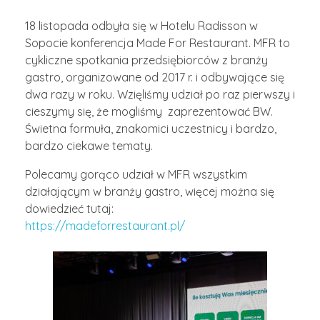
18 listopada odbyła się w Hotelu Radisson w
Sopocie konferencja Made For Restaurant. MFR to
cykliczne spotkania przedsiębiorców z branży
gastro, organizowane od 2017 r. i odbywające się
dwa razy w roku. Wzięliśmy udział po raz pierwszy i
cieszymy się, że mogliśmy zaprezentować BW.
Świetna formuła, znakomici uczestnicy i bardzo,
bardzo ciekawe tematy.
Polecamy gorąco udział w MFR wszystkim
działającym w branży gastro, więcej można się
dowiedzieć tutaj:
https://madeforrestaurant.pl/