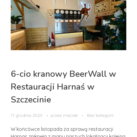
6-cio kranowy BeerWall w
Restauracji Harnaś w
Szczecinie
11 grudnia 2025
przez
maciek
Bez kategorii
W końcówce listopada za sprawą restauracji
Harnaś zniknęła z mapy naszych lokalizacji kolejna