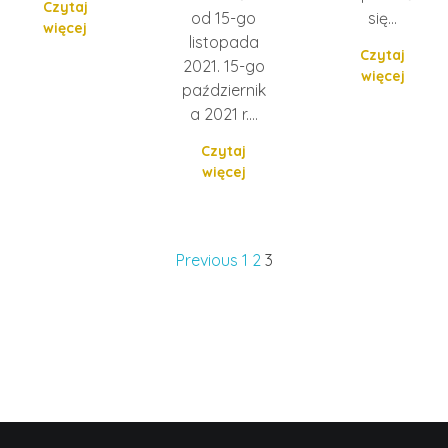
Czytaj
od 15-go
się…
więcej
listopada
Czytaj
2021. 15-go
więcej
październik
a 2021 r.…
Czytaj
więcej
Previous
1
2
3