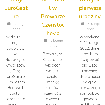
EuroGast
l w
pierwsze
ro
Browarze
urodziny!
Czenstoc
20 maja
15 lutego
2022
2022
hovia
W dn. 17-19
W weekend
18 lutego
maja
11-12 lutego
2022
odbyły się
2022, dane
w
Pierwszy w
nam było
Nadarzynie
Częstocho
świętować
k/Warszaw
wie beer
pierwszą
y Targi
wall już
rocznicę
EuroGastro.
działa!
działalności
Tym razem
Dziesięć
Nalej Se,
BeerWall
kranów,
pierwszego
został
dziewięć z
samoobsłu
zaprezento
piwem i
gowego
wany na
jeden z
multitapu w