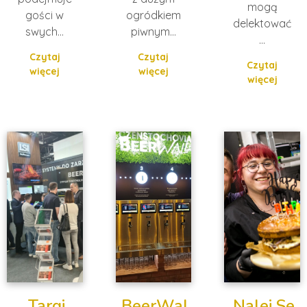
mogą
gości w
ogródkiem
delektować
swych…
piwnym…
…
Czytaj
Czytaj
Czytaj
więcej
więcej
więcej
Targi
BeerWal
Nalej Se