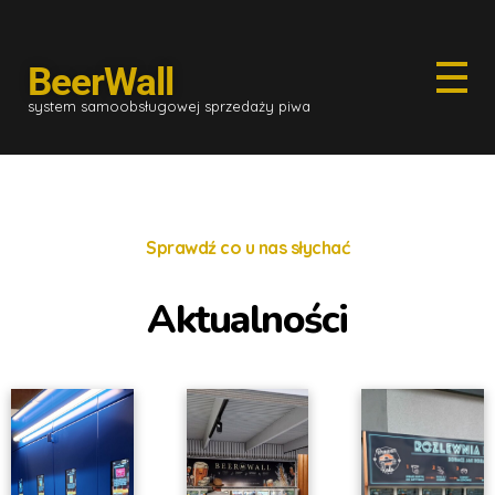
BeerWall
system samoobsługowej sprzedaży piwa
Sprawdź co u nas słychać
Aktualności