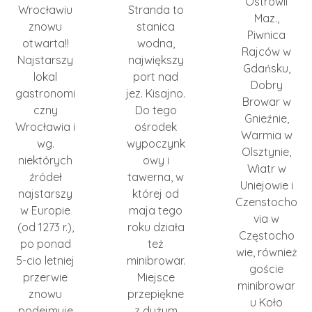
Ostrowii
Wrocławiu
Stranda to
Maz.,
znowu
stanica
Piwnica
otwarta!!
wodna,
Rajców w
Najstarszy
największy
Gdańsku,
lokal
port nad
Dobry
gastronomi
jez. Kisajno.
Browar w
czny
Do tego
Gnieźnie,
Wrocławia i
ośrodek
Warmia w
wg.
wypoczynk
Olsztynie,
niektórych
owy i
Wiatr w
źródeł
tawerna, w
Uniejowie i
najstarszy
której od
Czenstocho
w Europie
maja tego
via w
(od 1273 r.),
roku działa
Częstocho
po ponad
też
wie, również
5-cio letniej
minibrowar.
goście
przerwie
Miejsce
minibrowar
znowu
przepiękne
u Koło
podejmuje
z dużym