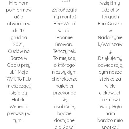
2021
Miło nam
wzięliśmy
poinformow
Zakończyliś
udział w
ać o
my montaż
Targach
otwarciu w
BeerWalla
EuroGastro
dn. 17
w Tap
w
grudnia
Roomie
Nadarzynie
2021,
Browaru
k/Warszaw
Cudów na
Tenczynek.
y.
Barze w
To miejsce,
Dziękujemy
Opolu przy
o którego
odwiedzają
ul. 1 Maja
niezwykłym
cym nasze
77/1. To Pub
charakterze
stoisko za
mieszczący
najlepiej
wiele
się przy
przekonać
ciekawych
Hotelu
się
rozmów i
Weneda,
osobiście,
uwag. Było
pierwszy w
będzie
nam
tym…
dostępne
bardzo miło
dla Gości
spotkać