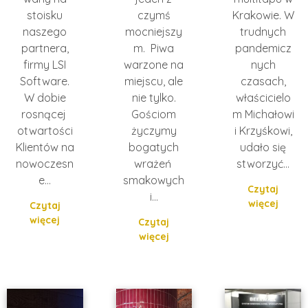
stoisku
czymś
Krakowie. W
naszego
mocniejszy
trudnych
partnera,
m. Piwa
pandemicz
firmy LSI
warzone na
nych
Software.
miejscu, ale
czasach,
W dobie
nie tylko.
właścicielo
rosnącej
Gościom
m Michałowi
otwartości
życzymy
i Krzyśkowi,
Klientów na
bogatych
udało się
nowoczesn
wrażeń
stworzyć…
e…
smakowych
Czytaj
i…
więcej
Czytaj
więcej
Czytaj
więcej