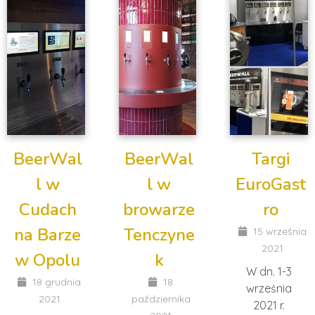
BeerWal
BeerWal
Targi
l w
l w
EuroGast
Cudach
browarze
ro
na Barze
Tenczyne
15 września
2021
w Opolu
k
W dn. 1-3
18 grudnia
18
września
2021
października
2021 r.