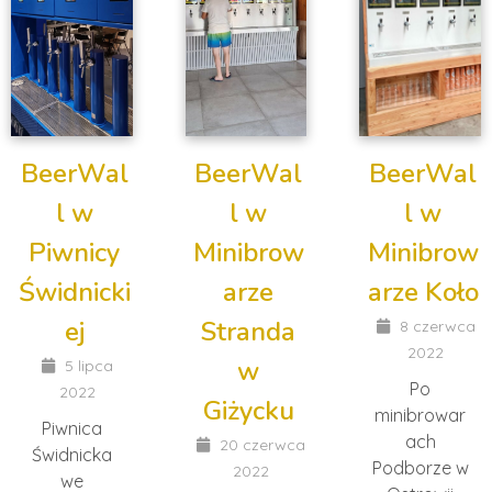
BeerWal
BeerWal
BeerWal
l w
l w
l w
Piwnicy
Minibrow
Minibrow
Świdnicki
arze
arze Koło
ej
Stranda
8 czerwca
2022
w
5 lipca
Po
2022
Giżycku
minibrowar
Piwnica
ach
20 czerwca
Świdnicka
Podborze w
2022
we